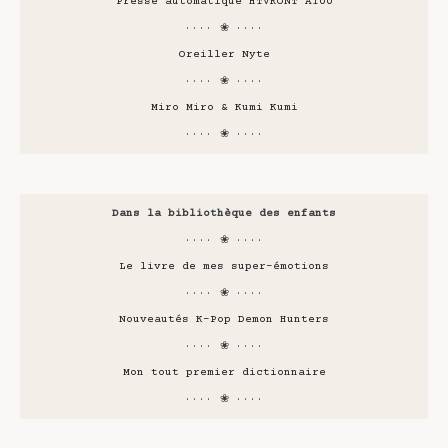
Presse automatique HTVRONT A100
···· ❀ ····
Oreiller Nyte
···· ❀ ····
Miro Miro & Kumi Kumi
···· ❀ ····
Dans la bibliothèque des enfants
···· ❀ ····
Le livre de mes super-émotions
···· ❀ ····
Nouveautés K-Pop Demon Hunters
···· ❀ ····
Mon tout premier dictionnaire
···· ❀ ····