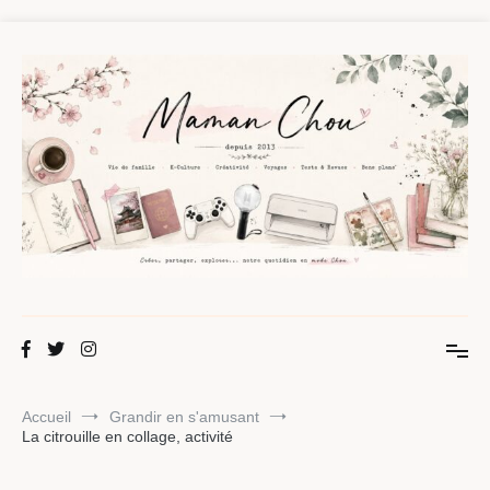
Aller
au
contenu
Maman Chou
Créer, partager, explorer.
Accueil
Grandir en s'amusant
La citrouille en collage, activité