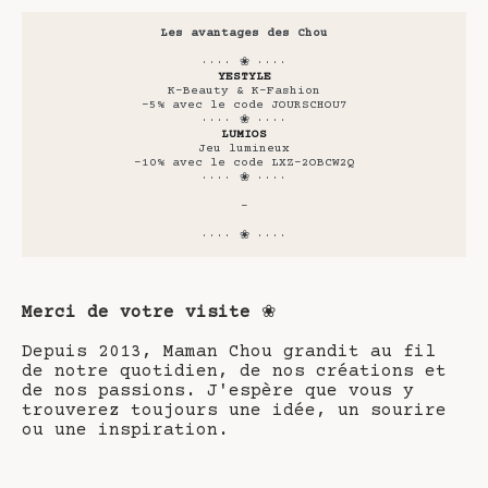
Les avantages des Chou
···· ❀ ····
YESTYLE
K-Beauty & K-Fashion
-5% avec le code JOURSCHOU7
···· ❀ ····
LUMIOS
Jeu lumineux
-10% avec le code LXZ-2OBCW2Q
···· ❀ ····
-
···· ❀ ····
Merci de votre visite
❀
Depuis 2013, Maman Chou grandit au fil
de notre quotidien, de nos créations et
de nos passions. J'espère que vous y
trouverez toujours une idée, un sourire
ou une inspiration.