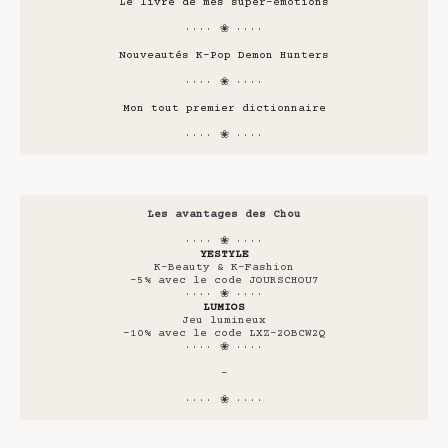
Le livre de mes super-émotions
···· ❀ ····
Nouveautés K-Pop Demon Hunters
···· ❀ ····
Mon tout premier dictionnaire
···· ❀ ····
Les avantages des Chou
···· ❀ ····
YESTYLE
K-Beauty & K-Fashion
-5% avec le code JOURSCHOU7
···· ❀ ····
LUMIOS
Jeu lumineux
-10% avec le code LXZ-2OBCW2Q
···· ❀ ····
-
···· ❀ ····