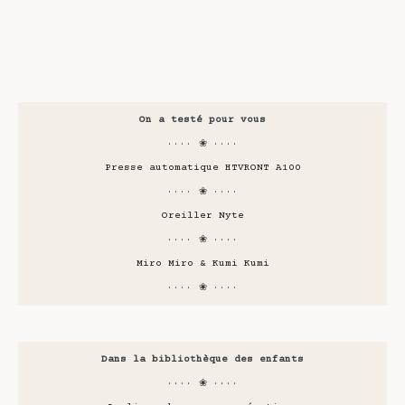
On a testé pour vous
···· ❀ ····
Presse automatique HTVRONT A100
···· ❀ ····
Oreiller Nyte
···· ❀ ····
Miro Miro & Kumi Kumi
···· ❀ ····
Dans la bibliothèque des enfants
···· ❀ ····