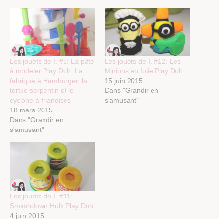
Les jouets de I. #5: La pâte
Les jouets de I. #12: Les
à modeler Play Doh: La
Minions en folie Play Doh
fabrique à Hamburger, la
15 juin 2015
tortue serpentin et le
Dans "Grandir en
cyclone à friandises
s'amusant"
18 mars 2015
Dans "Grandir en
s'amusant"
Les jouets de I. #11:
Smashdown Hulk Play Doh
4 juin 2015