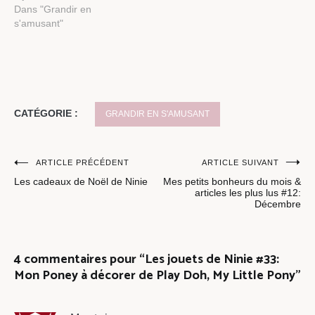
Dans "Grandir en
s'amusant"
CATÉGORIE :
GRANDIR EN S'AMUSANT
Navigation
ARTICLE PRÉCÉDENT
ARTICLE SUIVANT
Les cadeaux de Noël de Ninie
Mes petits bonheurs du mois &
de
articles les plus lus #12:
Décembre
l’article
4 commentaires pour “
Les jouets de Ninie #33:
Mon Poney à décorer de Play Doh, My Little Pony
”