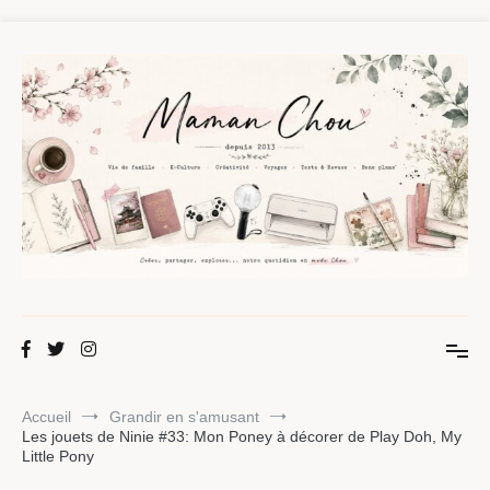
Aller
au
contenu
Maman Chou
Créer, partager, explorer.
Accueil
Grandir en s'amusant
Les jouets de Ninie #33: Mon Poney à décorer de Play Doh, My
Little Pony