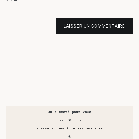
LAISSER UN COMMENTAIRE
On a testé pour vous
···· ❀ ····
Presse automatique HTVRONT A100
···· ❀ ····