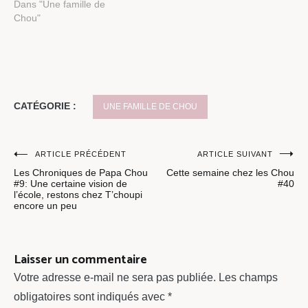
Dans "Une famille de
Chou"
CATÉGORIE :
UNE FAMILLE DE CHOU
Navigation
ARTICLE PRÉCÉDENT
ARTICLE SUIVANT
Les Chroniques de Papa Chou
Cette semaine chez les Chou
de
#9: Une certaine vision de
#40
l’école, restons chez T’choupi
l’article
encore un peu
Laisser un commentaire
Votre adresse e-mail ne sera pas publiée.
Les champs
obligatoires sont indiqués avec
*