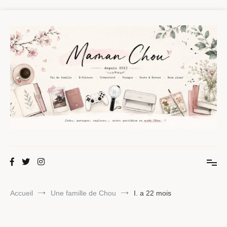
Aller
au
contenu
Maman Chou
Créer, partager, explorer.
Accueil
Une famille de Chou
I. a 22 mois