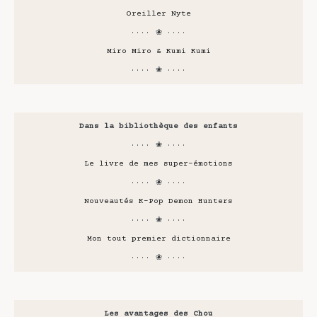
Oreiller Nyte
···· ❀ ····
Miro Miro & Kumi Kumi
···· ❀ ····
Dans la bibliothèque des enfants
···· ❀ ····
Le livre de mes super-émotions
···· ❀ ····
Nouveautés K-Pop Demon Hunters
···· ❀ ····
Mon tout premier dictionnaire
···· ❀ ····
Les avantages des Chou