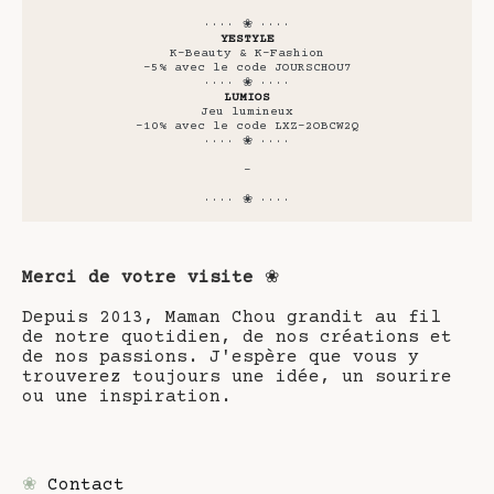
···· ❀ ····
YESTYLE
K-Beauty & K-Fashion
-5% avec le code JOURSCHOU7
···· ❀ ····
LUMIOS
Jeu lumineux
-10% avec le code LXZ-2OBCW2Q
···· ❀ ····
-
···· ❀ ····
Merci de votre visite
❀
Depuis 2013, Maman Chou grandit au fil
de notre quotidien, de nos créations et
de nos passions. J'espère que vous y
trouverez toujours une idée, un sourire
ou une inspiration.
❀
Contact