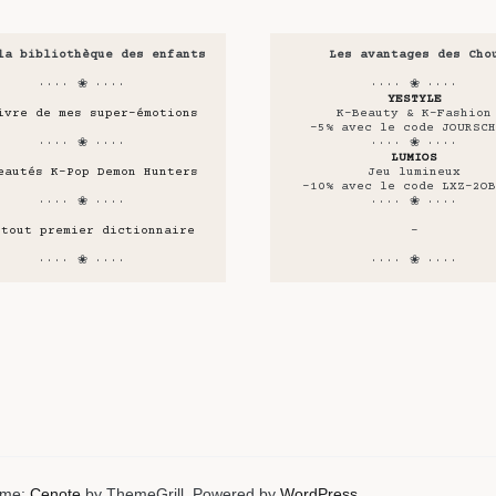
la bibliothèque des enfants
Les avantages des Cho
···· ❀ ····
···· ❀ ····
YESTYLE
ivre de mes super-émotions
K-Beauty & K-Fashion
-5% avec le code JOURSCH
···· ❀ ····
···· ❀ ····
LUMIOS
eautés K-Pop Demon Hunters
Jeu lumineux
-10% avec le code LXZ-2OB
···· ❀ ····
···· ❀ ····
 tout premier dictionnaire
-
···· ❀ ····
···· ❀ ····
heme:
Cenote
by ThemeGrill. Powered by
WordPress
.