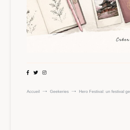
Maman Chou
Créer, partager, explorer.
Accueil
Geekeries
Hero Festival: un festival g