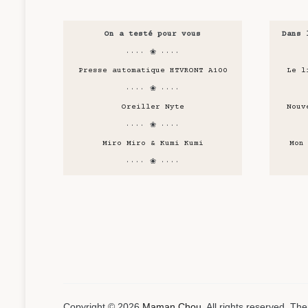
On a testé pour vous
Dans 
···· ❀ ····
Presse automatique HTVRONT A100
Le l
···· ❀ ····
Oreiller Nyte
Nouv
···· ❀ ····
Miro Miro & Kumi Kumi
Mon
···· ❀ ····
Copyright © 2026
Maman Chou
. All rights reserved. T