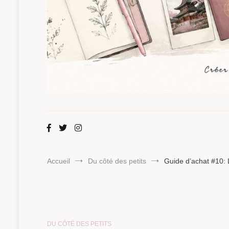
Maman Chou
Créer, partager, explorer.
Accueil
Du côté des petits
Guide d’achat #10:
DU CÔTÉ DES PETITS