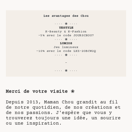
Les avantages des Chou
···· ❀ ····
YESTYLE
K-Beauty & K-Fashion
-5% avec le code JOURSCHOU7
···· ❀ ····
LUMIOS
Jeu lumineux
-10% avec le code LXZ-2OBCW2Q
···· ❀ ····
-
···· ❀ ····
Merci de votre visite
❀
Depuis 2013, Maman Chou grandit au fil
de notre quotidien, de nos créations et
de nos passions. J'espère que vous y
trouverez toujours une idée, un sourire
ou une inspiration.