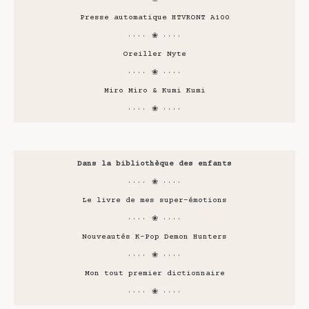
Presse automatique HTVRONT A100
···· ❀ ····
Oreiller Nyte
···· ❀ ····
Miro Miro & Kumi Kumi
···· ❀ ····
Dans la bibliothèque des enfants
···· ❀ ····
Le livre de mes super-émotions
···· ❀ ····
Nouveautés K-Pop Demon Hunters
···· ❀ ····
Mon tout premier dictionnaire
···· ❀ ····