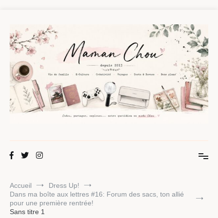
Aller
au
contenu
Maman Chou
Créer, partager, explorer.
Accueil
Dress Up!
Dans ma boîte aux lettres #16: Forum des sacs, ton allié
pour une première rentrée!
Sans titre 1