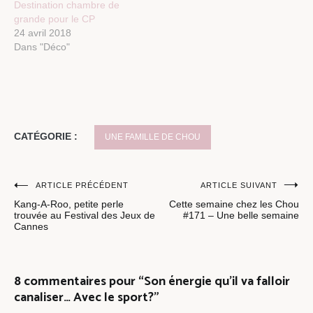
Destination chambre de
grande pour le CP
24 avril 2018
Dans "Déco"
CATÉGORIE :
UNE FAMILLE DE CHOU
Navigation
ARTICLE PRÉCÉDENT
ARTICLE SUIVANT
Kang-A-Roo, petite perle
Cette semaine chez les Chou
de
trouvée au Festival des Jeux de
#171 – Une belle semaine
Cannes
l’article
8 commentaires pour “
Son énergie qu’il va falloir
canaliser… Avec le sport?
”