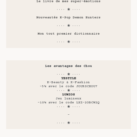
Le livre de mes super-émotions
···· ❀ ····
Nouveautés K-Pop Demon Hunters
···· ❀ ····
Mon tout premier dictionnaire
···· ❀ ····
Les avantages des Chou
···· ❀ ····
YESTYLE
K-Beauty & K-Fashion
-5% avec le code JOURSCHOU7
···· ❀ ····
LUMIOS
Jeu lumineux
-10% avec le code LXZ-2OBCW2Q
···· ❀ ····
-
···· ❀ ····