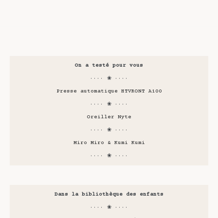
On a testé pour vous
···· ❀ ····
Presse automatique HTVRONT A100
···· ❀ ····
Oreiller Nyte
···· ❀ ····
Miro Miro & Kumi Kumi
···· ❀ ····
Dans la bibliothèque des enfants
···· ❀ ····