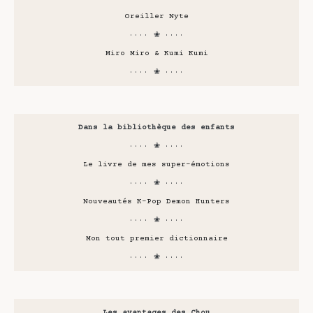
Oreiller Nyte
···· ❀ ····
Miro Miro & Kumi Kumi
···· ❀ ····
Dans la bibliothèque des enfants
···· ❀ ····
Le livre de mes super-émotions
···· ❀ ····
Nouveautés K-Pop Demon Hunters
···· ❀ ····
Mon tout premier dictionnaire
···· ❀ ····
Les avantages des Chou