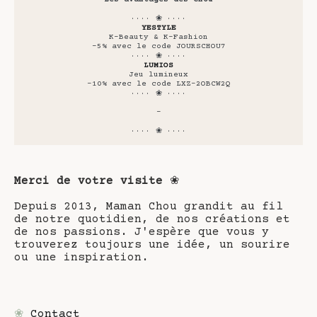
···· ❀ ····
YESTYLE
K-Beauty & K-Fashion
-5% avec le code JOURSCHOU7
···· ❀ ····
LUMIOS
Jeu lumineux
-10% avec le code LXZ-2OBCW2Q
···· ❀ ····
-
···· ❀ ····
Merci de votre visite
❀
Depuis 2013, Maman Chou grandit au fil
de notre quotidien, de nos créations et
de nos passions. J'espère que vous y
trouverez toujours une idée, un sourire
ou une inspiration.
❀
Contact