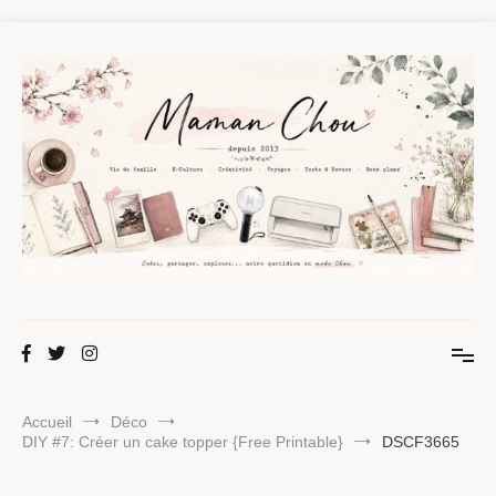
Aller
au
contenu
Maman Chou
Créer, partager, explorer.
Accueil
Déco
DIY #7: Créer un cake topper {Free Printable}
DSCF3665