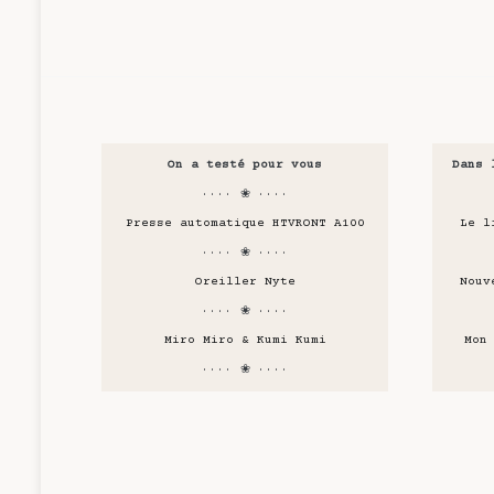
On a testé pour vous
Dans 
···· ❀ ····
Presse automatique HTVRONT A100
Le l
···· ❀ ····
Oreiller Nyte
Nouv
···· ❀ ····
Miro Miro & Kumi Kumi
Mon
···· ❀ ····