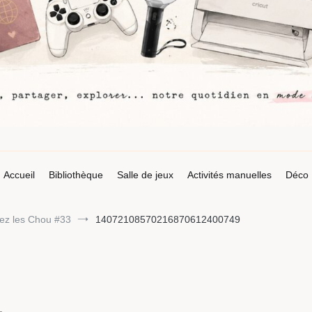
Accueil
Bibliothèque
Salle de jeux
Activités manuelles
Déco
ez les Chou #33
14072108570216870612400749