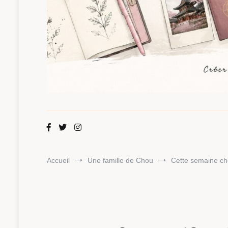
Maman Chou
Créer, partager, explorer.
Accueil
Une famille de Chou
Cette semaine ch