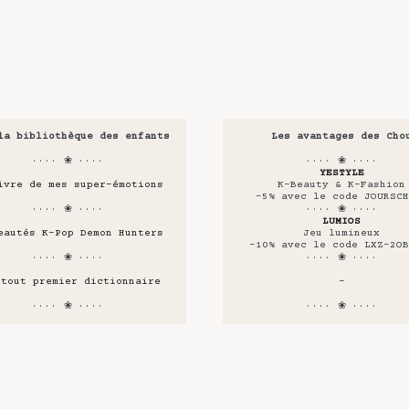
la bibliothèque des enfants
Les avantages des Cho
···· ❀ ····
···· ❀ ····
YESTYLE
ivre de mes super-émotions
K-Beauty & K-Fashion
-5% avec le code JOURSCH
···· ❀ ····
···· ❀ ····
LUMIOS
eautés K-Pop Demon Hunters
Jeu lumineux
-10% avec le code LXZ-2OB
···· ❀ ····
···· ❀ ····
 tout premier dictionnaire
-
···· ❀ ····
···· ❀ ····