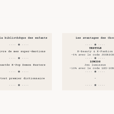
la bibliothèque des enfants
Les avantages des Cho
···· ❀ ····
···· ❀ ····
YESTYLE
ivre de mes super-émotions
K-Beauty & K-Fashion
-5% avec le code JOURSCH
···· ❀ ····
···· ❀ ····
LUMIOS
eautés K-Pop Demon Hunters
Jeu lumineux
-10% avec le code LXZ-2OB
···· ❀ ····
···· ❀ ····
 tout premier dictionnaire
-
···· ❀ ····
···· ❀ ····