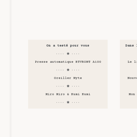
On a testé pour vous
Dans 
···· ❀ ····
Presse automatique HTVRONT A100
Le l
···· ❀ ····
Oreiller Nyte
Nouv
···· ❀ ····
Miro Miro & Kumi Kumi
Mon
···· ❀ ····