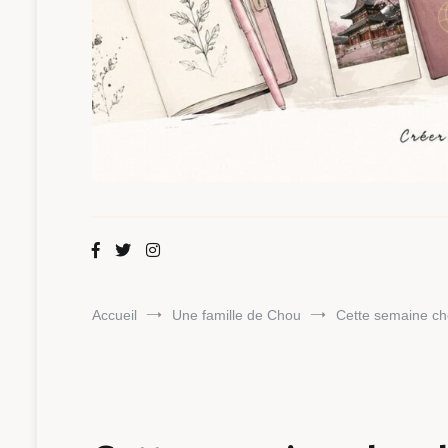
Maman Chou
Créer, partager, explorer.
Accueil
Une famille de Chou
Cette semaine ch