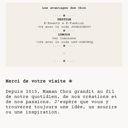
Les avantages des Chou
···· ❀ ····
YESTYLE
K-Beauty & K-Fashion
-5% avec le code JOURSCHOU7
···· ❀ ····
LUMIOS
Jeu lumineux
-10% avec le code LXZ-2OBCW2Q
···· ❀ ····
-
···· ❀ ····
Merci de votre visite
❀
Depuis 2013, Maman Chou grandit au fil
de notre quotidien, de nos créations et
de nos passions. J'espère que vous y
trouverez toujours une idée, un sourire
ou une inspiration.