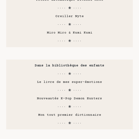
···· ❀ ····
Oreiller Nyte
···· ❀ ····
Miro Miro & Kumi Kumi
···· ❀ ····
Dans la bibliothèque des enfants
···· ❀ ····
Le livre de mes super-émotions
···· ❀ ····
Nouveautés K-Pop Demon Hunters
···· ❀ ····
Mon tout premier dictionnaire
···· ❀ ····