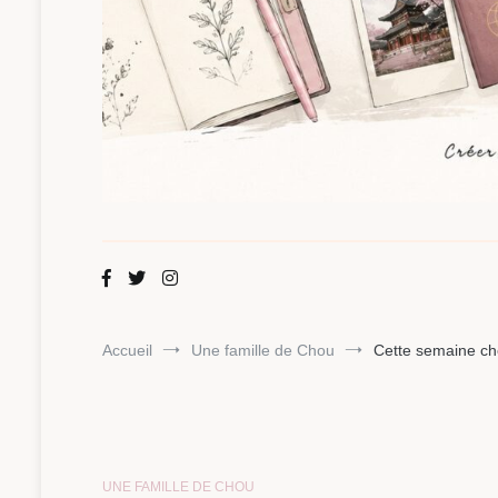
Maman Chou
Créer, partager, explorer.
Accueil
Une famille de Chou
Cette semaine ch
UNE FAMILLE DE CHOU