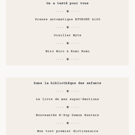
On a testé pour vous
···· ❀ ····
Presse automatique HTVRONT A100
···· ❀ ····
Oreiller Nyte
···· ❀ ····
Miro Miro & Kumi Kumi
···· ❀ ····
Dans la bibliothèque des enfants
···· ❀ ····
Le livre de mes super-émotions
···· ❀ ····
Nouveautés K-Pop Demon Hunters
···· ❀ ····
Mon tout premier dictionnaire