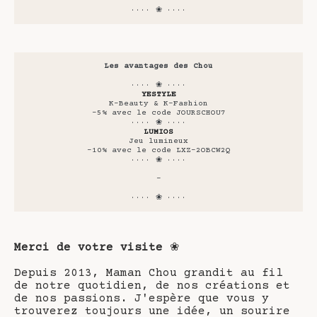
···· ❀ ····
Les avantages des Chou
···· ❀ ····
YESTYLE
K-Beauty & K-Fashion
-5% avec le code JOURSCHOU7
···· ❀ ····
LUMIOS
Jeu lumineux
-10% avec le code LXZ-2OBCW2Q
···· ❀ ····
-
···· ❀ ····
Merci de votre visite
❀
Depuis 2013, Maman Chou grandit au fil
de notre quotidien, de nos créations et
de nos passions. J'espère que vous y
trouverez toujours une idée, un sourire