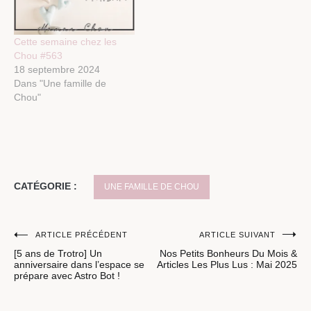
Cette semaine chez les
Chou #563
18 septembre 2024
Dans "Une famille de
Chou"
CATÉGORIE :
UNE FAMILLE DE CHOU
Navigation
ARTICLE PRÉCÉDENT
ARTICLE SUIVANT
[5 ans de Trotro] Un
Nos Petits Bonheurs Du Mois &
de
anniversaire dans l’espace se
Articles Les Plus Lus : Mai 2025
prépare avec Astro Bot !
l’article