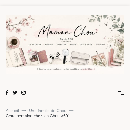
Aller
au
contenu
Maman Chou
Créer, partager, explorer.
Accueil
Une famille de Chou
Cette semaine chez les Chou #601