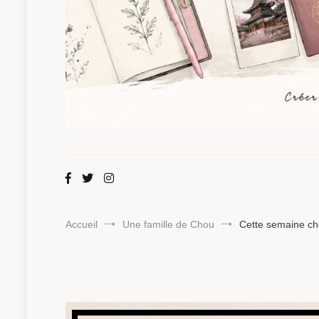
Maman Chou
Créer, partager, explorer.
Accueil
Une famille de Chou
Cette semaine ch