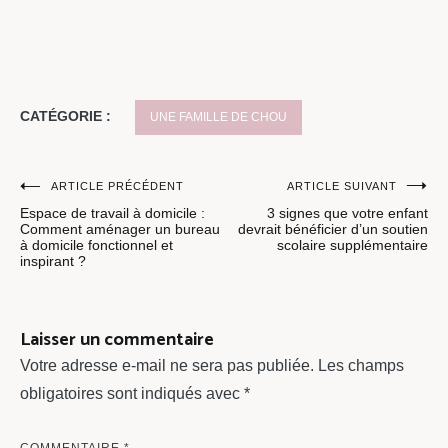
CATÉGORIE :
UNE FAMILLE DE CHOU
Navigation
ARTICLE PRÉCÉDENT
ARTICLE SUIVANT
Espace de travail à domicile :
3 signes que votre enfant
de
Comment aménager un bureau
devrait bénéficier d’un soutien
à domicile fonctionnel et
scolaire supplémentaire
l’article
inspirant ?
Laisser un commentaire
Votre adresse e-mail ne sera pas publiée.
Les champs
obligatoires sont indiqués avec
*
COMMENTAIRE
*