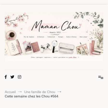
Aller
au
contenu
Maman Chou
Créer, partager, explorer.
Accueil
Une famille de Chou
Cette semaine chez les Chou #564