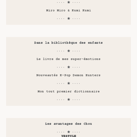
···· ❀ ····
Miro Miro & Kumi Kumi
···· ❀ ····
Dans la bibliothèque des enfants
···· ❀ ····
Le livre de mes super-émotions
···· ❀ ····
Nouveautés K-Pop Demon Hunters
···· ❀ ····
Mon tout premier dictionnaire
···· ❀ ····
Les avantages des Chou
···· ❀ ····
YESTYLE