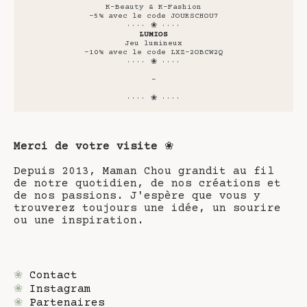
K-Beauty & K-Fashion
-5% avec le code JOURSCHOU7
···· ❀ ····
LUMIOS
Jeu lumineux
-10% avec le code LXZ-2OBCW2Q
···· ❀ ····
-
···· ❀ ····
Merci de votre visite
❀
Depuis 2013, Maman Chou grandit au fil
de notre quotidien, de nos créations et
de nos passions. J'espère que vous y
trouverez toujours une idée, un sourire
ou une inspiration.
❀
Contact
❀
Instagram
❀
Partenaires