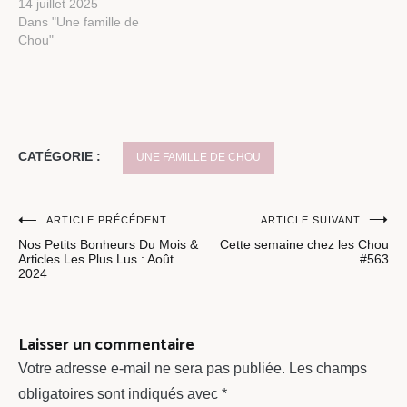
14 juillet 2025
Dans "Une famille de
Chou"
CATÉGORIE :
UNE FAMILLE DE CHOU
Navigation
ARTICLE PRÉCÉDENT
ARTICLE SUIVANT
Nos Petits Bonheurs Du Mois &
Cette semaine chez les Chou
de
Articles Les Plus Lus : Août
#563
2024
l’article
Laisser un commentaire
Votre adresse e-mail ne sera pas publiée.
Les champs
obligatoires sont indiqués avec
*