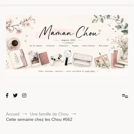
Aller
au
contenu
Maman Chou
Créer, partager, explorer.
Accueil
Une famille de Chou
Cette semaine chez les Chou #562