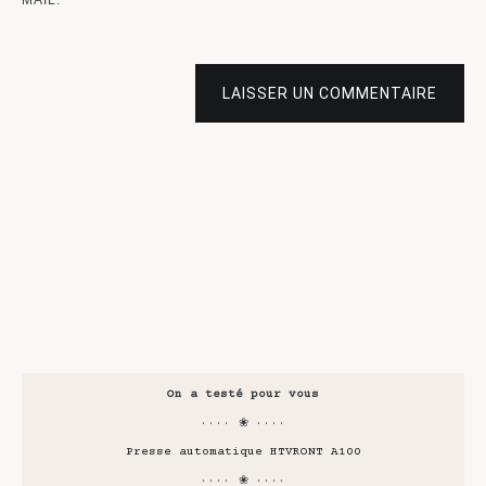
LAISSER UN COMMENTAIRE
On a testé pour vous
···· ❀ ····
Presse automatique HTVRONT A100
···· ❀ ····