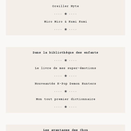
Oreiller Nyte
···· ❀ ····
Miro Miro & Kumi Kumi
···· ❀ ····
Dans la bibliothèque des enfants
···· ❀ ····
Le livre de mes super-émotions
···· ❀ ····
Nouveautés K-Pop Demon Hunters
···· ❀ ····
Mon tout premier dictionnaire
···· ❀ ····
Les avantages des Chou