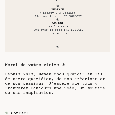
···· ❀ ····
YESTYLE
K-Beauty & K-Fashion
-5% avec le code JOURSCHOU7
···· ❀ ····
LUMIOS
Jeu lumineux
-10% avec le code LXZ-2OBCW2Q
···· ❀ ····
-
···· ❀ ····
Merci de votre visite
❀
Depuis 2013, Maman Chou grandit au fil
de notre quotidien, de nos créations et
de nos passions. J'espère que vous y
trouverez toujours une idée, un sourire
ou une inspiration.
❀
Contact