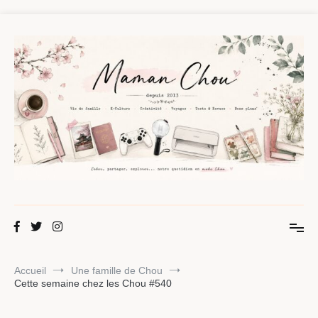
Aller
au
contenu
Maman Chou
Créer, partager, explorer.
Accueil
Une famille de Chou
Cette semaine chez les Chou #540