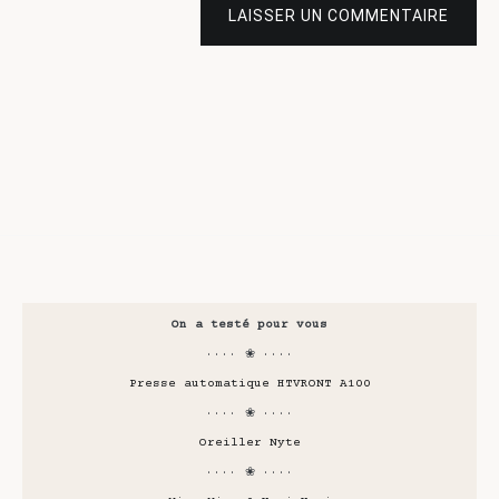
LAISSER UN COMMENTAIRE
On a testé pour vous
···· ❀ ····
Presse automatique HTVRONT A100
···· ❀ ····
Oreiller Nyte
···· ❀ ····