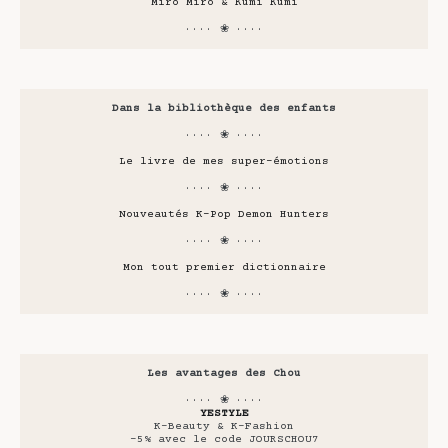
Miro Miro & Kumi Kumi
···· ❀ ····
Dans la bibliothèque des enfants
···· ❀ ····
Le livre de mes super-émotions
···· ❀ ····
Nouveautés K-Pop Demon Hunters
···· ❀ ····
Mon tout premier dictionnaire
···· ❀ ····
Les avantages des Chou
···· ❀ ····
YESTYLE
K-Beauty & K-Fashion
-5% avec le code JOURSCHOU7