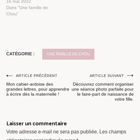
16 mai 2022
Dans "Une famille de
Chou"
CATÉGORIE :
UNE FAMILLE DE CHOU
Navigation
ARTICLE PRÉCÉDENT
ARTICLE SUIVANT
Mon cahier-ardoise des
Découvrez comment organiser
de
grandes lettres, pour apprendre
une séance photo parfaite pour
à écrire dès la maternelle !
le faire-part de naissance de
l’article
votre fille.
Laisser un commentaire
Votre adresse e-mail ne sera pas publiée.
Les champs