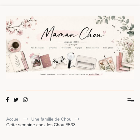
Aller
au
contenu
Maman Chou
Créer, partager, explorer.
Accueil
Une famille de Chou
Cette semaine chez les Chou #533