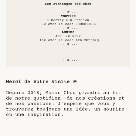
Les avantages des Chou
···· ❀ ····
YESTYLE
K-Beauty & K-Fashion
-5% avec le code JOURSCHOU7
···· ❀ ····
LUMIOS
Jeu lumineux
-10% avec le code LXZ-2OBCW2Q
···· ❀ ····
-
···· ❀ ····
Merci de votre visite
❀
Depuis 2013, Maman Chou grandit au fil
de notre quotidien, de nos créations et
de nos passions. J'espère que vous y
trouverez toujours une idée, un sourire
ou une inspiration.