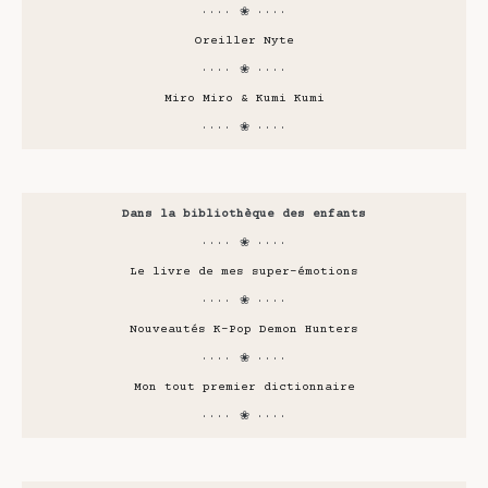
···· ❀ ····
Oreiller Nyte
···· ❀ ····
Miro Miro & Kumi Kumi
···· ❀ ····
Dans la bibliothèque des enfants
···· ❀ ····
Le livre de mes super-émotions
···· ❀ ····
Nouveautés K-Pop Demon Hunters
···· ❀ ····
Mon tout premier dictionnaire
···· ❀ ····