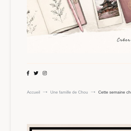
Maman Chou
Créer, partager, explorer.
Accueil
Une famille de Chou
Cette semaine ch