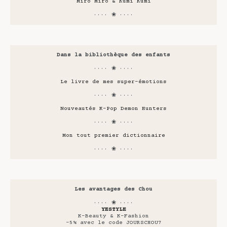
Miro Miro & Kumi Kumi
···· ❀ ····
Dans la bibliothèque des enfants
···· ❀ ····
Le livre de mes super-émotions
···· ❀ ····
Nouveautés K-Pop Demon Hunters
···· ❀ ····
Mon tout premier dictionnaire
···· ❀ ····
Les avantages des Chou
···· ❀ ····
YESTYLE
K-Beauty & K-Fashion
-5% avec le code JOURSCHOU7