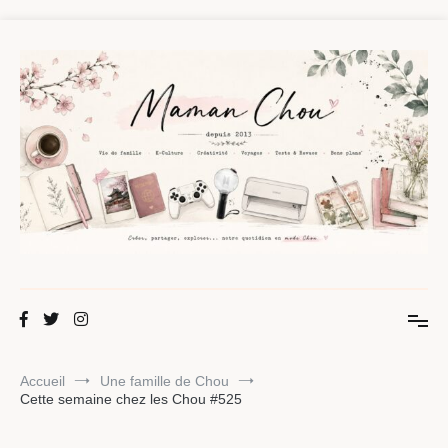
Aller
au
contenu
Maman Chou
Créer, partager, explorer.
Accueil
Une famille de Chou
Cette semaine chez les Chou #525