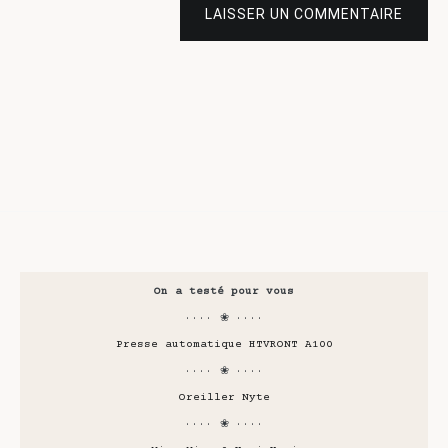
LAISSER UN COMMENTAIRE
On a testé pour vous
···· ❀ ····
Presse automatique HTVRONT A100
···· ❀ ····
Oreiller Nyte
···· ❀ ····