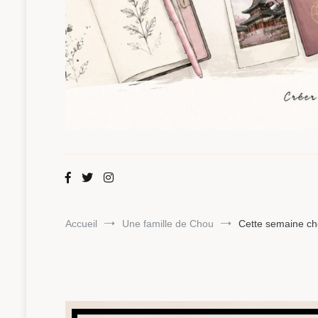
Maman Chou
Créer, partager, explorer.
Accueil
Une famille de Chou
Cette semaine ch