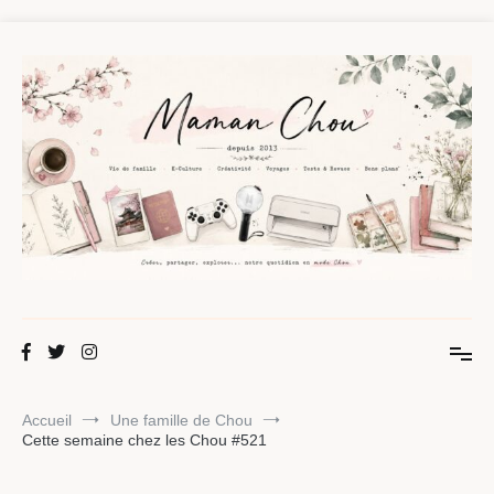
Aller
au
contenu
Maman Chou
Créer, partager, explorer.
Accueil
Une famille de Chou
Cette semaine chez les Chou #521