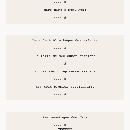
···· ❀ ····
Miro Miro & Kumi Kumi
···· ❀ ····
Dans la bibliothèque des enfants
···· ❀ ····
Le livre de mes super-émotions
···· ❀ ····
Nouveautés K-Pop Demon Hunters
···· ❀ ····
Mon tout premier dictionnaire
···· ❀ ····
Les avantages des Chou
···· ❀ ····
YESTYLE