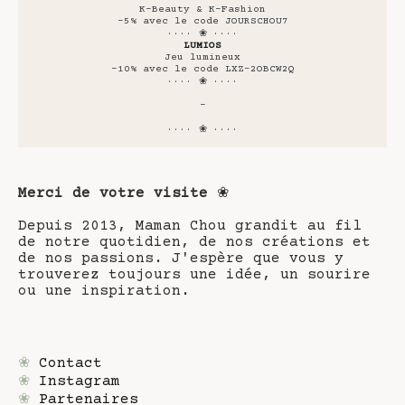
K-Beauty & K-Fashion
-5% avec le code JOURSCHOU7
···· ❀ ····
LUMIOS
Jeu lumineux
-10% avec le code LXZ-2OBCW2Q
···· ❀ ····
-
···· ❀ ····
Merci de votre visite
❀
Depuis 2013, Maman Chou grandit au fil
de notre quotidien, de nos créations et
de nos passions. J'espère que vous y
trouverez toujours une idée, un sourire
ou une inspiration.
❀
Contact
❀
Instagram
❀
Partenaires