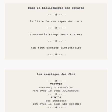
Dans la bibliothèque des enfants
···· ❀ ····
Le livre de mes super-émotions
···· ❀ ····
Nouveautés K-Pop Demon Hunters
···· ❀ ····
Mon tout premier dictionnaire
···· ❀ ····
Les avantages des Chou
···· ❀ ····
YESTYLE
K-Beauty & K-Fashion
-5% avec le code JOURSCHOU7
···· ❀ ····
LUMIOS
Jeu lumineux
-10% avec le code LXZ-2OBCW2Q
···· ❀ ····