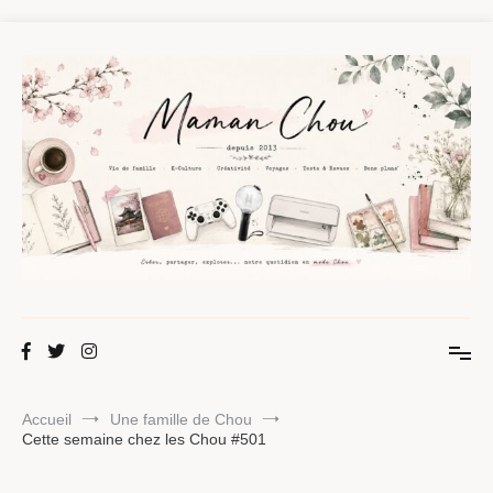
Aller
au
contenu
Maman Chou
Créer, partager, explorer.
Accueil
Une famille de Chou
Cette semaine chez les Chou #501