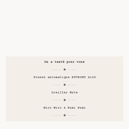
On a testé pour vous
···· ❀ ····
Presse automatique HTVRONT A100
···· ❀ ····
Oreiller Nyte
···· ❀ ····
Miro Miro & Kumi Kumi
···· ❀ ····