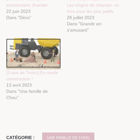
anniversaire chantier
Les engins de chantier, un
22 juin 2023
livre pour les plus petits
Dans "Déco"
28 juillet 2023
Dans "Grandir en
s'amusant"
[3 ans de Trotro] En mode
construction !
13 avril 2023
Dans "Une famille de
Chou"
CATÉGORIE :
UNE FAMILLE DE CHOU