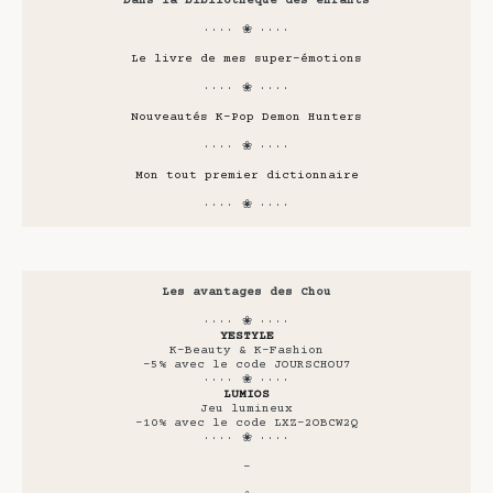
Dans la bibliothèque des enfants
···· ❀ ····
Le livre de mes super-émotions
···· ❀ ····
Nouveautés K-Pop Demon Hunters
···· ❀ ····
Mon tout premier dictionnaire
···· ❀ ····
Les avantages des Chou
···· ❀ ····
YESTYLE
K-Beauty & K-Fashion
-5% avec le code JOURSCHOU7
···· ❀ ····
LUMIOS
Jeu lumineux
-10% avec le code LXZ-2OBCW2Q
···· ❀ ····
-