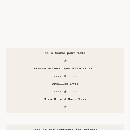
On a testé pour vous
···· ❀ ····
Presse automatique HTVRONT A100
···· ❀ ····
Oreiller Nyte
···· ❀ ····
Miro Miro & Kumi Kumi
···· ❀ ····