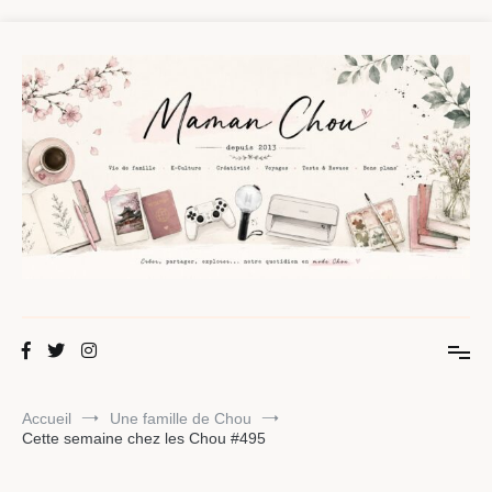
Aller
au
contenu
Maman Chou
Créer, partager, explorer.
Accueil
Une famille de Chou
Cette semaine chez les Chou #495