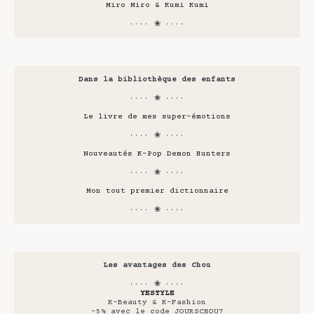
Miro Miro & Kumi Kumi
···· ❀ ····
Dans la bibliothèque des enfants
···· ❀ ····
Le livre de mes super-émotions
···· ❀ ····
Nouveautés K-Pop Demon Hunters
···· ❀ ····
Mon tout premier dictionnaire
···· ❀ ····
Les avantages des Chou
···· ❀ ····
YESTYLE
K-Beauty & K-Fashion
-5% avec le code JOURSCHOU7