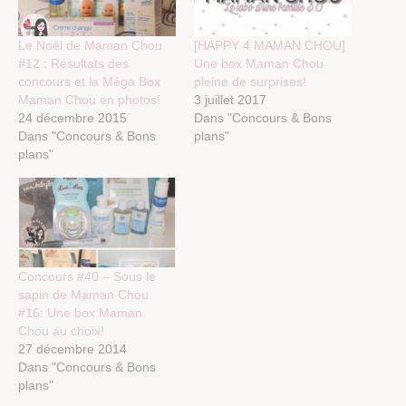
Le Noël de Maman Chou
[HAPPY 4 MAMAN CHOU]
#12 : Résultats des
Une box Maman Chou
concours et la Méga Box
pleine de surprises!
Maman Chou en photos!
3 juillet 2017
24 décembre 2015
Dans "Concours & Bons
Dans "Concours & Bons
plans"
plans"
Concours #40 – Sous le
sapin de Maman Chou
#16: Une box Maman
Chou au choix!
27 décembre 2014
Dans "Concours & Bons
plans"