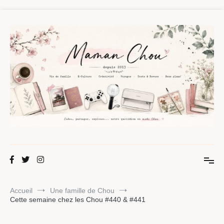
Aller
au
contenu
Maman Chou
Créer, partager, explorer.
Accueil
Une famille de Chou
Cette semaine chez les Chou #440 & #441