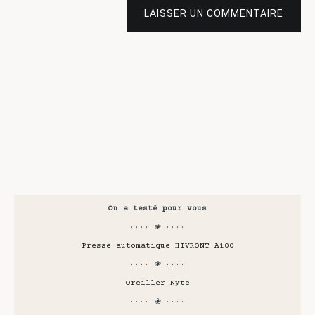
LAISSER UN COMMENTAIRE
On a testé pour vous
···· ❀ ····
Presse automatique HTVRONT A100
···· ❀ ····
Oreiller Nyte
···· ❀ ····