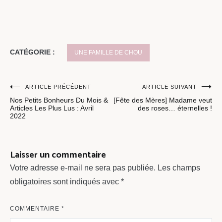
CATÉGORIE :
UNE FAMILLE DE CHOU
Navigation
ARTICLE PRÉCÉDENT
ARTICLE SUIVANT
Nos Petits Bonheurs Du Mois &
[Fête des Mères] Madame veut
de
Articles Les Plus Lus : Avril
des roses… éternelles !
2022
l’article
Laisser un commentaire
Votre adresse e-mail ne sera pas publiée.
Les champs
obligatoires sont indiqués avec
*
COMMENTAIRE
*