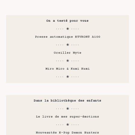
On a testé pour vous
···· ❀ ····
Presse automatique HTVRONT A100
···· ❀ ····
Oreiller Nyte
···· ❀ ····
Miro Miro & Kumi Kumi
···· ❀ ····
Dans la bibliothèque des enfants
···· ❀ ····
Le livre de mes super-émotions
···· ❀ ····
Nouveautés K-Pop Demon Hunters