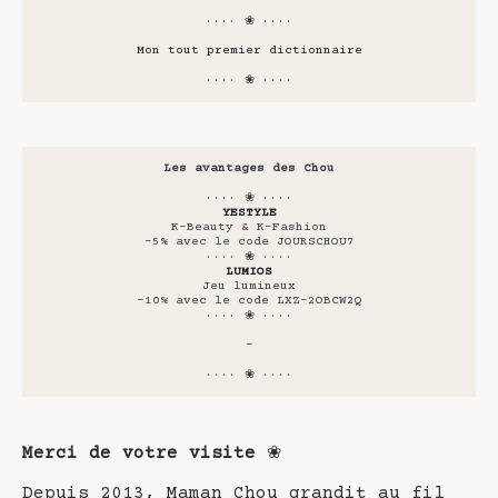
···· ❀ ····
Mon tout premier dictionnaire
···· ❀ ····
Les avantages des Chou
···· ❀ ····
YESTYLE
K-Beauty & K-Fashion
-5% avec le code JOURSCHOU7
···· ❀ ····
LUMIOS
Jeu lumineux
-10% avec le code LXZ-2OBCW2Q
···· ❀ ····
-
···· ❀ ····
Merci de votre visite
❀
Depuis 2013, Maman Chou grandit au fil