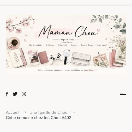
Aller
au
contenu
Maman Chou
Créer, partager, explorer.
Accueil
Une famille de Chou
Cette semaine chez les Chou #402