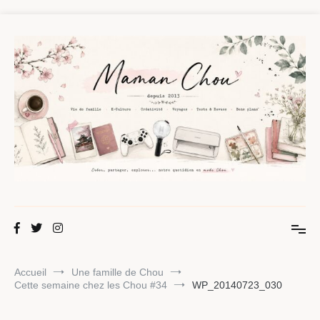
Aller
au
contenu
Maman Chou
Créer, partager, explorer.
Accueil
Une famille de Chou
Cette semaine chez les Chou #34
WP_20140723_030