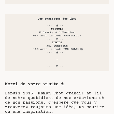
Les avantages des Chou
···· ❀ ····
YESTYLE
K-Beauty & K-Fashion
-5% avec le code JOURSCHOU7
···· ❀ ····
LUMIOS
Jeu lumineux
-10% avec le code LXZ-2OBCW2Q
···· ❀ ····
-
···· ❀ ····
Merci de votre visite
❀
Depuis 2013, Maman Chou grandit au fil
de notre quotidien, de nos créations et
de nos passions. J'espère que vous y
trouverez toujours une idée, un sourire
ou une inspiration.