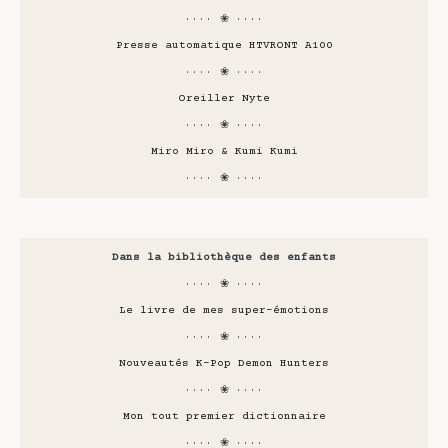
···· ❀ ····
Presse automatique HTVRONT A100
···· ❀ ····
Oreiller Nyte
···· ❀ ····
Miro Miro & Kumi Kumi
···· ❀ ····
Dans la bibliothèque des enfants
···· ❀ ····
Le livre de mes super-émotions
···· ❀ ····
Nouveautés K-Pop Demon Hunters
···· ❀ ····
Mon tout premier dictionnaire
···· ❀ ····