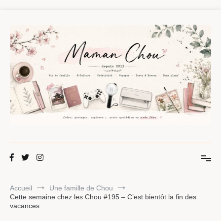
Aller
au
contenu
Maman Chou
Créer, partager, explorer.
Accueil
Une famille de Chou
Cette semaine chez les Chou #195 – C’est bientôt la fin des
vacances