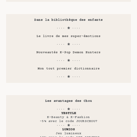
Dans la bibliothèque des enfants
···· ❀ ····
Le livre de mes super-émotions
···· ❀ ····
Nouveautés K-Pop Demon Hunters
···· ❀ ····
Mon tout premier dictionnaire
···· ❀ ····
Les avantages des Chou
···· ❀ ····
YESTYLE
K-Beauty & K-Fashion
-5% avec le code JOURSCHOU7
···· ❀ ····
LUMIOS
Jeu lumineux