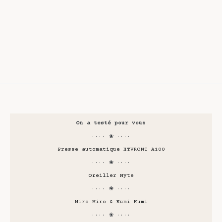
On a testé pour vous
···· ❀ ····
Presse automatique HTVRONT A100
···· ❀ ····
Oreiller Nyte
···· ❀ ····
Miro Miro & Kumi Kumi
···· ❀ ····