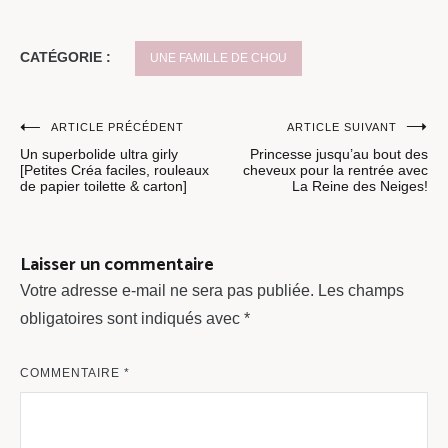
CATÉGORIE :
UNE FAMILLE DE CHOU
Navigation
ARTICLE PRÉCÉDENT
ARTICLE SUIVANT
Un superbolide ultra girly
Princesse jusqu’au bout des
de
[Petites Créa faciles, rouleaux
cheveux pour la rentrée avec
de papier toilette & carton]
La Reine des Neiges!
l’article
Laisser un commentaire
Votre adresse e-mail ne sera pas publiée.
Les champs
obligatoires sont indiqués avec
*
COMMENTAIRE
*