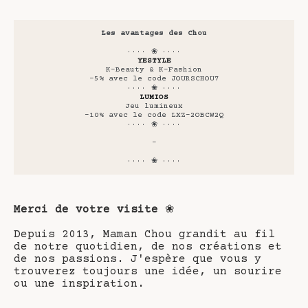
Les avantages des Chou
···· ❀ ····
YESTYLE
K-Beauty & K-Fashion
-5% avec le code JOURSCHOU7
···· ❀ ····
LUMIOS
Jeu lumineux
-10% avec le code LXZ-2OBCW2Q
···· ❀ ····
-
···· ❀ ····
Merci de votre visite
❀
Depuis 2013, Maman Chou grandit au fil
de notre quotidien, de nos créations et
de nos passions. J'espère que vous y
trouverez toujours une idée, un sourire
ou une inspiration.