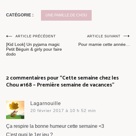
CATÉGORIE :
UNE FAMILLE DE CHOU
Navigation
ARTICLE PRÉCÉDENT
ARTICLE SUIVANT
[Kid Look] Un pyjama magic
Pour mamie cette année…
de
Petit Béguin & girly pour faire
dodo
l’article
2 commentaires pour “
Cette semaine chez les
Chou #168 – Première semaine de vacances
”
Lagarnouille
20 février 2017 à 10 h 52 min
Ça respire la bonne humeur cette semaine <3
C'est quoi le 1er jeu ?