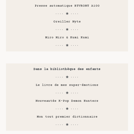
Presse automatique HTVRONT A100
···· ❀ ····
Oreiller Nyte
···· ❀ ····
Miro Miro & Kumi Kumi
···· ❀ ····
Dans la bibliothèque des enfants
···· ❀ ····
Le livre de mes super-émotions
···· ❀ ····
Nouveautés K-Pop Demon Hunters
···· ❀ ····
Mon tout premier dictionnaire
···· ❀ ····