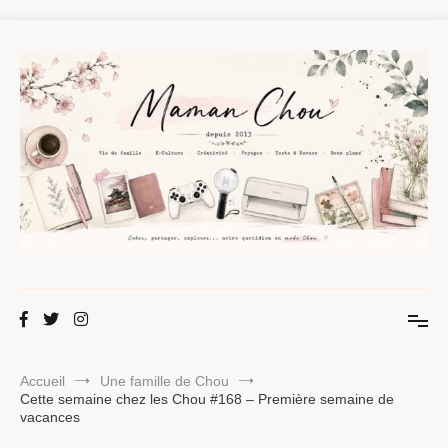
Aller
au
contenu
Maman Chou
Créer, partager, explorer.
Accueil
Une famille de Chou
Cette semaine chez les Chou #168 – Première semaine de
vacances