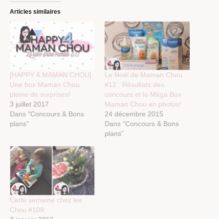
Articles similaires
[HAPPY 4 MAMAN CHOU]
Le Noël de Maman Chou
Une box Maman Chou
#12 : Résultats des
pleine de surprises!
concours et la Méga Box
3 juillet 2017
Maman Chou en photos!
Dans "Concours & Bons
24 décembre 2015
plans"
Dans "Concours & Bons
plans"
Cette semaine chez les
Chou #109