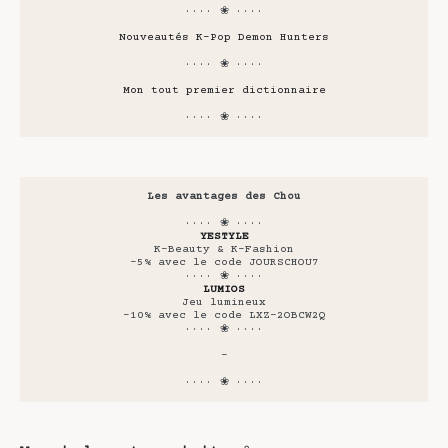
···· ❀ ····
Nouveautés K-Pop Demon Hunters
···· ❀ ····
Mon tout premier dictionnaire
···· ❀ ····
Les avantages des Chou
···· ❀ ····
YESTYLE
K-Beauty & K-Fashion
-5% avec le code JOURSCHOU7
···· ❀ ····
LUMIOS
Jeu lumineux
-10% avec le code LXZ-2OBCW2Q
···· ❀ ····
-
···· ❀ ····