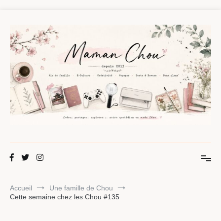
Aller
au
contenu
Maman Chou
Créer, partager, explorer.
Accueil
Une famille de Chou
Cette semaine chez les Chou #135