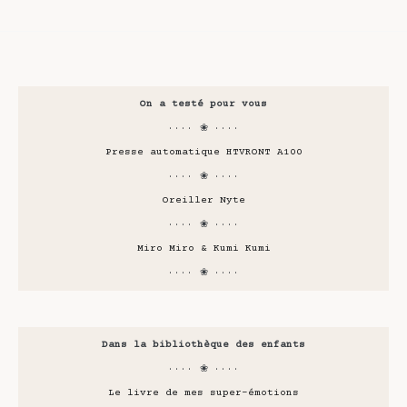
On a testé pour vous
···· ❀ ····
Presse automatique HTVRONT A100
···· ❀ ····
Oreiller Nyte
···· ❀ ····
Miro Miro & Kumi Kumi
···· ❀ ····
Dans la bibliothèque des enfants
···· ❀ ····
Le livre de mes super-émotions