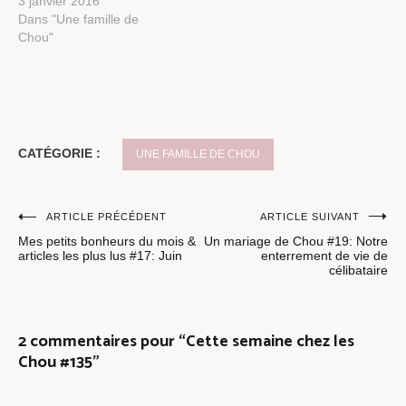
3 janvier 2016
Dans "Une famille de
Chou"
CATÉGORIE :
UNE FAMILLE DE CHOU
Navigation
ARTICLE PRÉCÉDENT
ARTICLE SUIVANT
Mes petits bonheurs du mois &
Un mariage de Chou #19: Notre
de
articles les plus lus #17: Juin
enterrement de vie de
célibataire
l’article
2 commentaires pour “
Cette semaine chez les
Chou #135
”