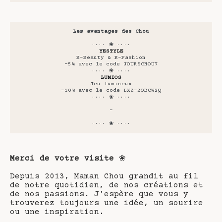
Les avantages des Chou
···· ❀ ····
YESTYLE
K-Beauty & K-Fashion
-5% avec le code JOURSCHOU7
···· ❀ ····
LUMIOS
Jeu lumineux
-10% avec le code LXZ-2OBCW2Q
···· ❀ ····
-
···· ❀ ····
Merci de votre visite
❀
Depuis 2013, Maman Chou grandit au fil
de notre quotidien, de nos créations et
de nos passions. J'espère que vous y
trouverez toujours une idée, un sourire
ou une inspiration.