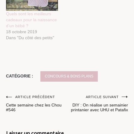
Quels sont les meilleurs
cadeaux pour la naissance
d’un bébé ?
18 octobre 2019
Dans "Du côté des petits"
CATÉGORIE :
CONCOURS & BONS PLANS
Navigation
ARTICLE PRÉCÉDENT
ARTICLE SUIVANT
Cette semaine chez les Chou
DIY : On réalise un semainier
de
#546
printanier avec UHU et Patafix
l’article
Laisser un commentaire