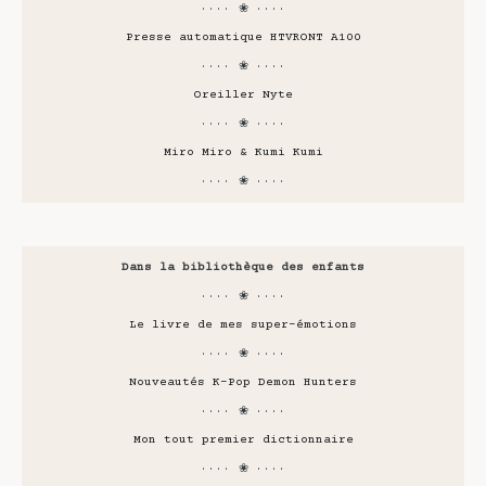
···· ❀ ····
Presse automatique HTVRONT A100
···· ❀ ····
Oreiller Nyte
···· ❀ ····
Miro Miro & Kumi Kumi
···· ❀ ····
Dans la bibliothèque des enfants
···· ❀ ····
Le livre de mes super-émotions
···· ❀ ····
Nouveautés K-Pop Demon Hunters
···· ❀ ····
Mon tout premier dictionnaire
···· ❀ ····