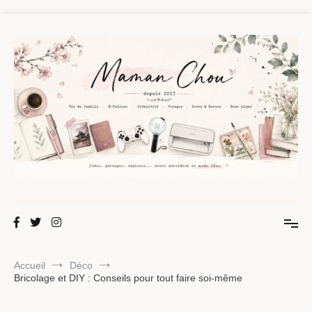
Aller
au
contenu
Maman Chou
Créer, partager, explorer.
Accueil
Déco
Bricolage et DIY : Conseils pour tout faire soi-même