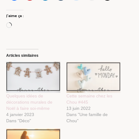
J’aime ça :
Chargement…
Articles similaires
Quelques idées de
Cette semaine chez les
décorations murales de
Chou #445
Noël à faire soi-même
13 juin 2022
4 janvier 2023
Dans "Une famille de
Dans "Déco"
Chou"