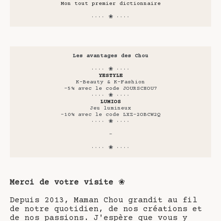
Mon tout premier dictionnaire
···· ❀ ····
Les avantages des Chou
···· ❀ ····
YESTYLE
K-Beauty & K-Fashion
-5% avec le code JOURSCHOU7
···· ❀ ····
LUMIOS
Jeu lumineux
-10% avec le code LXZ-2OBCW2Q
···· ❀ ····
-
···· ❀ ····
Merci de votre visite
❀
Depuis 2013, Maman Chou grandit au fil
de notre quotidien, de nos créations et
de nos passions. J'espère que vous y