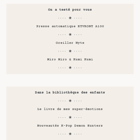
On a testé pour vous
···· ❀ ····
Presse automatique HTVRONT A100
···· ❀ ····
Oreiller Nyte
···· ❀ ····
Miro Miro & Kumi Kumi
···· ❀ ····
Dans la bibliothèque des enfants
···· ❀ ····
Le livre de mes super-émotions
···· ❀ ····
Nouveautés K-Pop Demon Hunters
···· ❀ ····