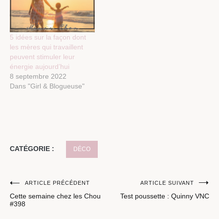
5 idées sur la façon dont
les mères qui travaillent
peuvent stimuler leur
énergie aujourd’hui
8 septembre 2022
Dans "Girl & Blogueuse"
CATÉGORIE :
DÉCO
Navigation
ARTICLE PRÉCÉDENT
ARTICLE SUIVANT
Cette semaine chez les Chou
Test poussette : Quinny VNC
de
#398