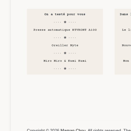
On a testé pour vous
Dans 
···· ❀ ····
Presse automatique HTVRONT A100
Le l
···· ❀ ····
Oreiller Nyte
Nouv
···· ❀ ····
Miro Miro & Kumi Kumi
Mon
···· ❀ ····
Copyright © 2026
Maman Chou
. All rights reserved. T