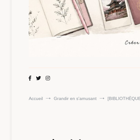
Maman Chou
Créer, partager, explorer.
Accueil
Grandir en s'amusant
[BIBLIOTHÈQUE 