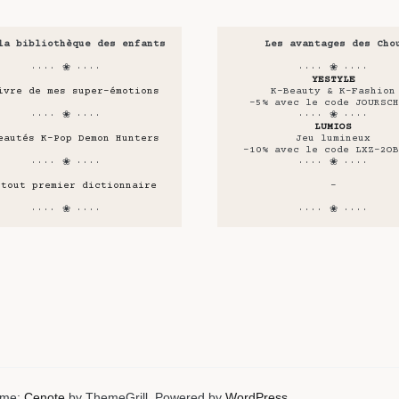
la bibliothèque des enfants
Les avantages des Cho
···· ❀ ····
···· ❀ ····
YESTYLE
ivre de mes super-émotions
K-Beauty & K-Fashion
-5% avec le code JOURSCH
···· ❀ ····
···· ❀ ····
LUMIOS
eautés K-Pop Demon Hunters
Jeu lumineux
-10% avec le code LXZ-2OB
···· ❀ ····
···· ❀ ····
 tout premier dictionnaire
-
···· ❀ ····
···· ❀ ····
heme:
Cenote
by ThemeGrill. Powered by
WordPress
.