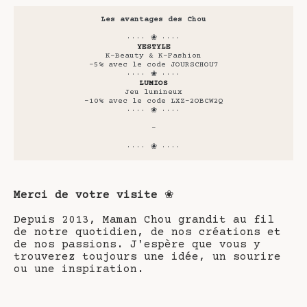
Les avantages des Chou
···· ❀ ····
YESTYLE
K-Beauty & K-Fashion
-5% avec le code JOURSCHOU7
···· ❀ ····
LUMIOS
Jeu lumineux
-10% avec le code LXZ-2OBCW2Q
···· ❀ ····
-
···· ❀ ····
Merci de votre visite
❀
Depuis 2013, Maman Chou grandit au fil
de notre quotidien, de nos créations et
de nos passions. J'espère que vous y
trouverez toujours une idée, un sourire
ou une inspiration.