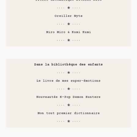
···· ❀ ····
Oreiller Nyte
···· ❀ ····
Miro Miro & Kumi Kumi
···· ❀ ····
Dans la bibliothèque des enfants
···· ❀ ····
Le livre de mes super-émotions
···· ❀ ····
Nouveautés K-Pop Demon Hunters
···· ❀ ····
Mon tout premier dictionnaire
···· ❀ ····