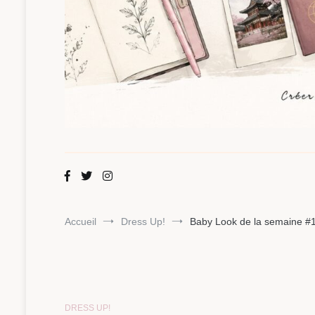
Maman Chou
Créer, partager, explorer.
Accueil
Dress Up!
Baby Look de la semaine #
DRESS UP!