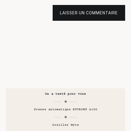
LAISSER UN COMMENTAIRE
On a testé pour vous
···· ❀ ····
Presse automatique HTVRONT A100
···· ❀ ····
Oreiller Nyte