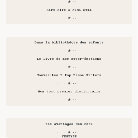
···· ❀ ····
Miro Miro & Kumi Kumi
···· ❀ ····
Dans la bibliothèque des enfants
···· ❀ ····
Le livre de mes super-émotions
···· ❀ ····
Nouveautés K-Pop Demon Hunters
···· ❀ ····
Mon tout premier dictionnaire
···· ❀ ····
Les avantages des Chou
···· ❀ ····
YESTYLE