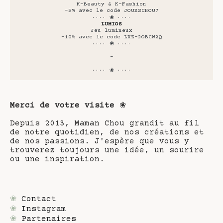
K-Beauty & K-Fashion
-5% avec le code JOURSCHOU7
···· ❀ ····
LUMIOS
Jeu lumineux
-10% avec le code LXZ-2OBCW2Q
···· ❀ ····
-
···· ❀ ····
Merci de votre visite
❀
Depuis 2013, Maman Chou grandit au fil
de notre quotidien, de nos créations et
de nos passions. J'espère que vous y
trouverez toujours une idée, un sourire
ou une inspiration.
❀
Contact
❀
Instagram
❀
Partenaires