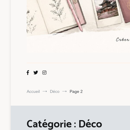
Maman Chou
Créer, partager, explorer.
Accueil
Déco
Page 2
Catégorie :
Déco