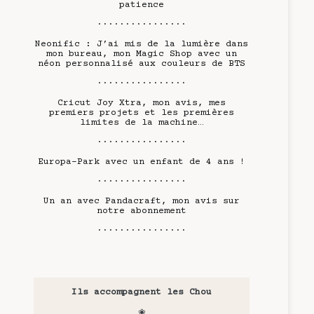
patience
················
Neonific : J’ai mis de la lumière dans
mon bureau, mon Magic Shop avec un
néon personnalisé aux couleurs de BTS
················
Cricut Joy Xtra, mon avis, mes
premiers projets et les premières
limites de la machine…
················
Europa-Park avec un enfant de 4 ans !
················
Un an avec Pandacraft, mon avis sur
notre abonnement
················
Ils accompagnent les Chou
❀